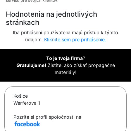
servisu pre svojich klientov.
Hodnotenia na jednotlivých
stránkach
Iba prihlásení používatelia majú prístup k týmto
údajom.
Kliknite sem pre prihlásenie.
To je tvoja firma
?
Gratulujeme!
Zistite, ako získať propagačné
materiály!
Košice
Werferova 1
Pozrite si profil spoločnosti na