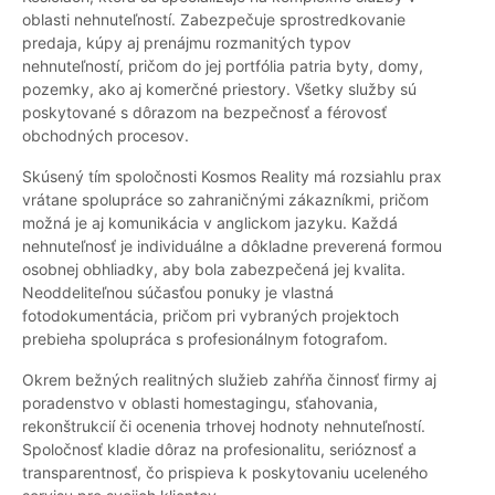
oblasti nehnuteľností. Zabezpečuje sprostredkovanie
predaja, kúpy aj prenájmu rozmanitých typov
nehnuteľností, pričom do jej portfólia patria byty, domy,
pozemky, ako aj komerčné priestory. Všetky služby sú
poskytované s dôrazom na bezpečnosť a férovosť
obchodných procesov.
Skúsený tím spoločnosti Kosmos Reality má rozsiahlu prax
vrátane spolupráce so zahraničnými zákazníkmi, pričom
možná je aj komunikácia v anglickom jazyku. Každá
nehnuteľnosť je individuálne a dôkladne preverená formou
osobnej obhliadky, aby bola zabezpečená jej kvalita.
Neoddeliteľnou súčasťou ponuky je vlastná
fotodokumentácia, pričom pri vybraných projektoch
prebieha spolupráca s profesionálnym fotografom.
Okrem bežných realitných služieb zahŕňa činnosť firmy aj
poradenstvo v oblasti homestagingu, sťahovania,
rekonštrukcií či ocenenia trhovej hodnoty nehnuteľností.
Spoločnosť kladie dôraz na profesionalitu, serióznosť a
transparentnosť, čo prispieva k poskytovaniu uceleného