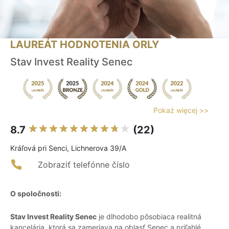
LAUREÁT HODNOTENIA ORLY
Stav Invest Reality Senec
Pokaż więcej >>
8.7
(22)
Kráľová pri Senci, Lichnerova 39/A
Zobraziť telefónne číslo
O spoločnosti:
Stav Invest Reality Senec
je dlhodobo pôsobiaca realitná
kancelária, ktorá sa zameriava na oblasť Senec a priľahlé