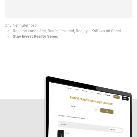
Orly Nehnuteľností
Realitné kancelárie, Realitní makléri, Reality - Kráľová pri Senci
Stav Invest Reality Senec