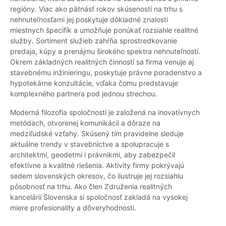
regióny. Viac ako pätnásť rokov skúseností na trhu s
nehnuteľnosťami jej poskytuje dôkladné znalosti
miestnych špecifík a umožňuje ponúkať rozsiahle realitné
služby. Sortiment služieb zahŕňa sprostredkovanie
predaja, kúpy a prenájmu širokého spektra nehnuteľností.
Okrem základných realitných činností sa firma venuje aj
stavebnému inžinieringu, poskytuje právne poradenstvo a
hypotekárne konzultácie, vďaka čomu predstavuje
komplexného partnera pod jednou strechou.
Moderná filozofia spoločnosti je založená na inovatívnych
metódach, otvorenej komunikácii a dôraze na
medziľudské vzťahy. Skúsený tím pravidelne sleduje
aktuálne trendy v stavebníctve a spolupracuje s
architektmi, geodetmi i právnikmi, aby zabezpečil
efektívne a kvalitné riešenia. Aktivity firmy pokrývajú
sedem slovenských okresov, čo ilustruje jej rozsiahlu
pôsobnosť na trhu. Ako člen Združenia realitných
kancelárií Slovenska si spoločnosť zakladá na vysokej
miere profesionality a dôveryhodnosti.