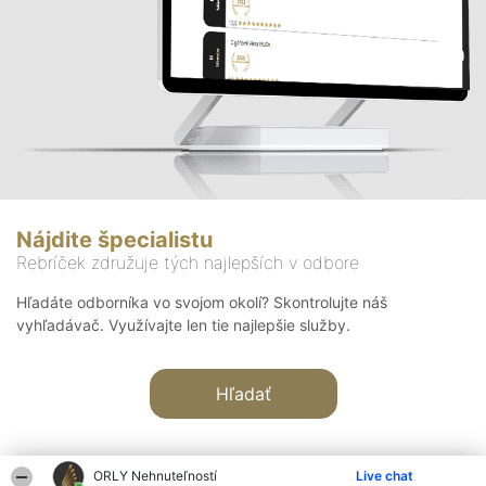
Nájdite špecialistu
Rebríček združuje tých najlepších v odbore
Hľadáte odborníka vo svojom okolí? Skontrolujte náš
vyhľadávač. Využívajte len tie najlepšie služby.
Hľadať
ORLY Nehnuteľností
Live chat