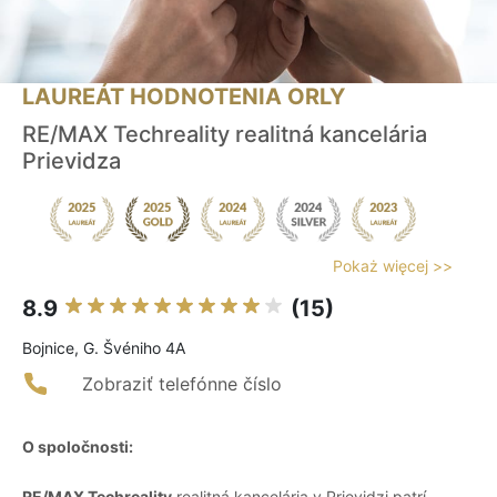
LAUREÁT HODNOTENIA ORLY
RE/MAX Techreality realitná kancelária
Prievidza
Pokaż więcej >>
8.9
(15)
Bojnice, G. Švéniho 4A
Zobraziť telefónne číslo
O spoločnosti:
RE/MAX Techreality
realitná kancelária v Prievidzi patrí