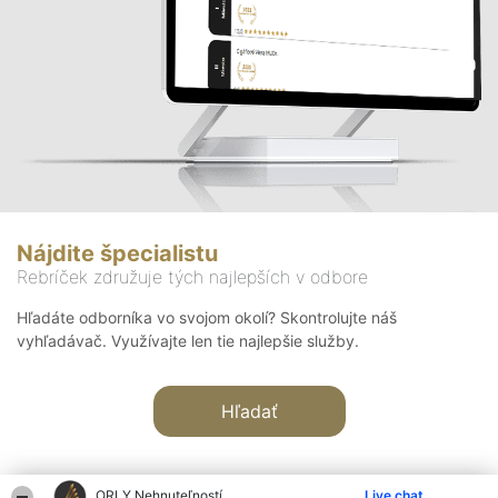
Nájdite špecialistu
Rebríček združuje tých najlepších v odbore
Hľadáte odborníka vo svojom okolí? Skontrolujte náš
vyhľadávač. Využívajte len tie najlepšie služby.
Hľadať
ORLY Nehnuteľností
Live chat