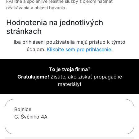
kvalitné a spoľahlivé realitné služby s cieľom napĺňať
očakávania v oblasti bývania.
Hodnotenia na jednotlivých
stránkach
Iba prihlásení používatelia majú prístup k týmto
údajom.
Kliknite sem pre prihlásenie.
To je tvoja firma
?
Gratulujeme!
Zistite, ako získať propagačné
materiály!
Bojnice
G. Švéniho 4A