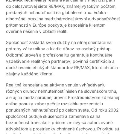
do celosvetovej siete RE/MAX, známej vysokým počtom
predaných nehnuteľností na globálnom trhu. Vďaka
dlhoročnej praxi na medzinárodnej úrovni a dvadsaťročnej
prítomnosti v Európe poskytuje kancelária klientom
overené riešenia v oblasti realít.
Spoločnosť zakladá svoje služby na silnej orientácii na
potreby zákazníkov a kladie dôraz na osobný prístup.
Odbornú úroveň a profesionalitu garantuje kontinuálne
vzdelávanie realitných partnerov, povinná certifikácia a
dodržiavanie etických štandardov RE/MAX, ktoré chránia
záujmy každého klienta.
Realitná kancelária sa aktívne venuje vyhľadávaniu
rôznych druhov nehnuteľností nielen na slovenskom trhu,
ale aj na medzinárodnej úrovni. Prostredníctvom zdieľanej
online ponuky zabezpečuje rozsiahlu prezentáciu
ponúkaných nehnuteľností po celom svete. Od roku 2002
spoločnosť buduje skúsenosti a zameriava sa na
bezpečnosť transakcií, pričom zmluvy sú autorizované
advokátom a prostriedky chránené úschovou. Prioritou sú