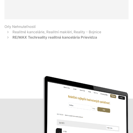
Orly Nehnuteľností
Realitné kancelárie, Realitní makléri, Reality - Bojnice
RE/MAX Techreality realitná kancelária Prievidza