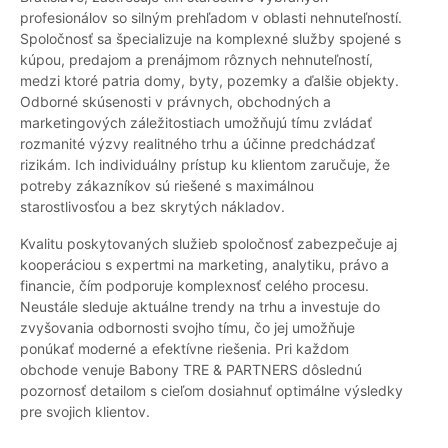
profesionálov so silným prehľadom v oblasti nehnuteľností.
Spoločnosť sa špecializuje na komplexné služby spojené s
kúpou, predajom a prenájmom rôznych nehnuteľností,
medzi ktoré patria domy, byty, pozemky a ďalšie objekty.
Odborné skúsenosti v právnych, obchodných a
marketingových záležitostiach umožňujú tímu zvládať
rozmanité výzvy realitného trhu a účinne predchádzať
rizikám. Ich individuálny prístup ku klientom zaručuje, že
potreby zákazníkov sú riešené s maximálnou
starostlivosťou a bez skrytých nákladov.
Kvalitu poskytovaných služieb spoločnosť zabezpečuje aj
kooperáciou s expertmi na marketing, analytiku, právo a
financie, čím podporuje komplexnosť celého procesu.
Neustále sleduje aktuálne trendy na trhu a investuje do
zvyšovania odbornosti svojho tímu, čo jej umožňuje
ponúkať moderné a efektívne riešenia. Pri každom
obchode venuje Babony TRE & PARTNERS dôslednú
pozornosť detailom s cieľom dosiahnuť optimálne výsledky
pre svojich klientov.