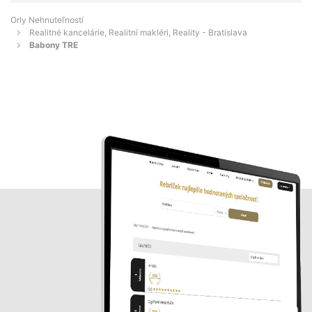
Orly Nehnuteľností
Realitné kancelárie, Realitní makléri, Reality - Bratislava
Babony TRE