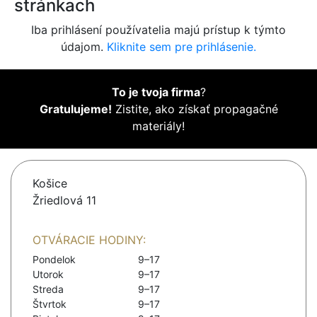
stránkach
Iba prihlásení používatelia majú prístup k týmto
údajom.
Kliknite sem pre prihlásenie.
To je tvoja firma
?
Gratulujeme!
Zistite, ako získať propagačné
materiály!
Košice
Žriedlová 11
OTVÁRACIE HODINY:
Pondelok
9–17
Utorok
9–17
Streda
9–17
Štvrtok
9–17