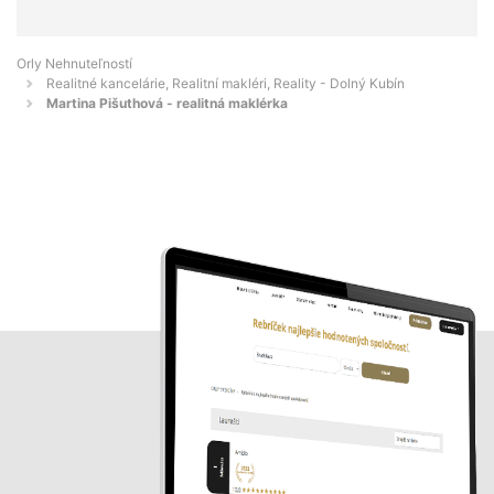
Orly Nehnuteľností
Realitné kancelárie, Realitní makléri, Reality - Dolný Kubín
Martina Pišuthová - realitná maklérka