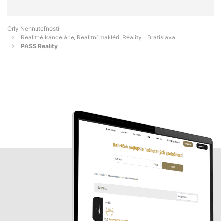
Orly Nehnuteľností
Realitné kancelárie, Realitní makléri, Reality - Bratislava
PASS Reality