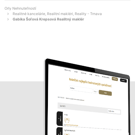
Orly Nehnuteľností
Realitné kancelárie, Realitní makléri, Reality - Trnava
Gabika Šoľová Krepsová Realitný maklér