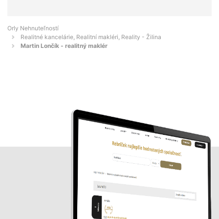
Orly Nehnuteľností
Realitné kancelárie, Realitní makléri, Reality - Žilina
Martin Lončík - realitný maklér