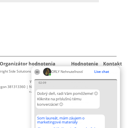
Organizátor hodnotenia
Hodnotenie
Kontakt
right Side Solutions sp. z o. o. sp. k.
Laureáti
ORLY Nehnuteľností
Live chat
Kontakt
ul. Ruska 22
Lista
Wrocław 50-079
wszystkich
02:09
egon 381313360 | NIP 8943132676
Laureatów
+48 508 492 400
Podmienky
Dobrý deň, radi Vám pomôžeme! 🙂
Obchodné
Kliknite na príslušnú tému
podmienky
konverzácie! 🙂
Zásady
ochrany
osobných
Som laureát, mám záujem o
marketingové materiály
údajov