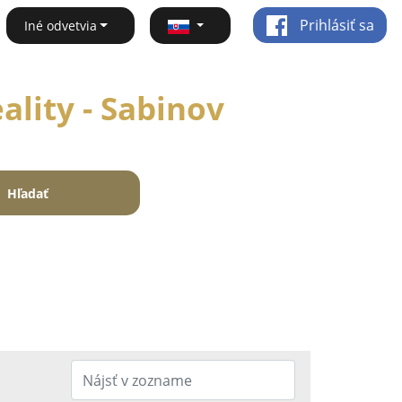
Prihlásiť sa
Iné odvetvia
ality - Sabinov
Hľadať